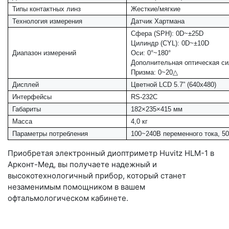
Типы контактных линз
Жесткие/мягкие
Технология измерения
Датчик Хартмана
Сфера (SPH): 0D~±25D
Цилиндр (CYL): 0D~±10D
Диапазон измерений
Оси: 0°~180°
Дополнительная оптическая си
Призма: 0~20△
Дисплей
Цветной LCD 5.7” (640x480)
Интерфейсы
RS-232C
Габариты
182×235×415 мм
Масса
4,0 кг
Параметры потребления
100~240В переменного тока, 50
Приобретая электронный диоптриметр Huvitz HLM-1 в
Арконт-Мед, вы получаете надежный и
высокотехнологичный прибор, который станет
незаменимым помощником в вашем
офтальмологическом кабинете.