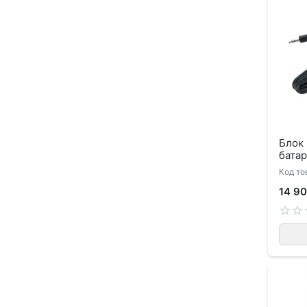
Блок 
бата
Код то
14 90