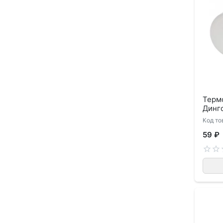
Терм
Динг
Код то
59 ₽