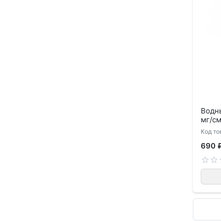
Водны
мг/см
Код то
690 