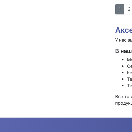
1
2
Акс
У нас в
В наш
М
С
Ке
Т
Те
Все тов
продук