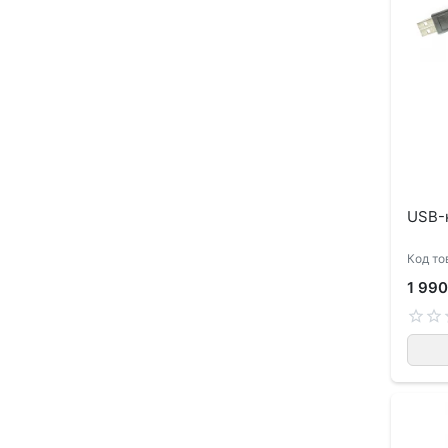
USB-к
Код то
1 990