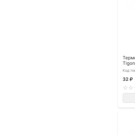
Терм
Tigon
Код то
32 ₽