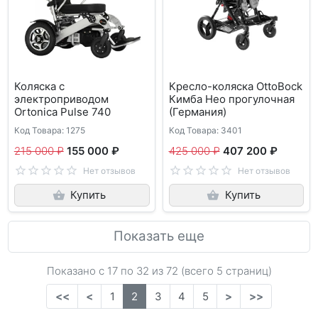
Коляска с
Кресло-коляска OttoBock
электроприводом
Кимба Нео прогулочная
Ortonica Pulse 740
(Германия)
Код Товара: 1275
Код Товара: 3401
215 000 ₽
155 000 ₽
425 000 ₽
407 200 ₽
Нет отзывов
Нет отзывов
Купить
Купить
Показать еще
Показано с 17 по
32
из 72 (всего 5 страниц)
<<
<
1
2
3
4
5
>
>>