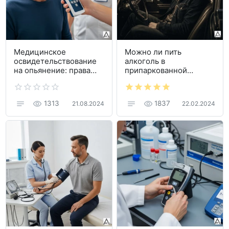
Медицинское
Можно ли пить
освидетельствование
алкоголь в
на опьянение: права
припаркованной
водителя и
машине?
алкотестеры
1313
1837
21.08.2024
22.02.2024