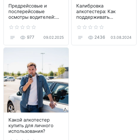
Предрейсовые и
Калибровка
послерейсовые
алкотестера: Как
осмотры водителей:
поддерживать
требования и порядок
точность прибора и
зачем это нужно
977
2436
09.02.2025
03.08.2024
Какой алкотестер
купить для личного
использования?