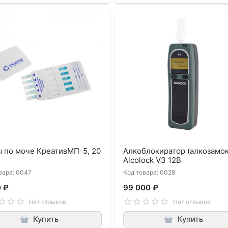
 по моче КреативМП-5, 20
Алкоблокиратор (алкозамок
Alcolock V3 12В
вара: 0047
Код товара: 0028
0 ₽
99 000 ₽
Нет отзывов
Нет отзывов
Купить
Купить