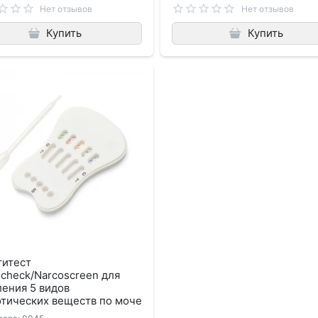
Нет отзывов
Нет отзывов
Купить
Купить
титест
check/Narcoscreen для
ения 5 видов
отических веществ по моче