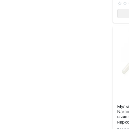
Муль
Narco
выявл
нарк