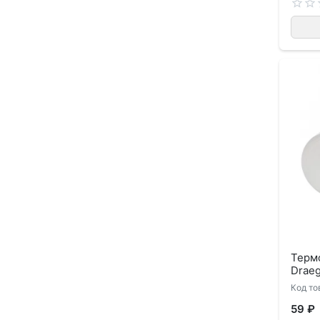
Терм
Drae
Код то
59 ₽