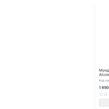
Мундш
Alcot
Код то
1 650