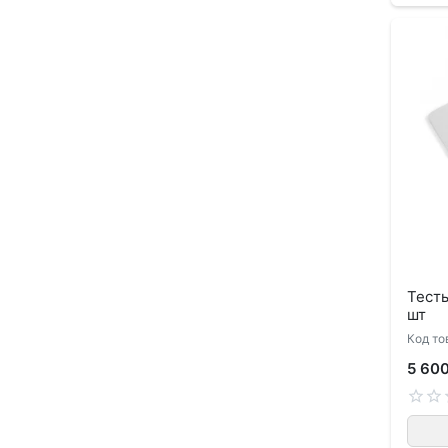
Тесты
шт
Код то
5 60