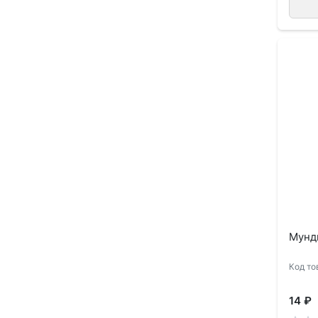
Мундш
Код то
14 ₽