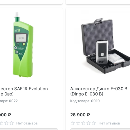
естер SAF'IR Evolution
Алкотестер Динго Е-030 B
р Эво)
(Dingo E-030 B)
вара: 0022
Код товара: 0010
000 ₽
28 900 ₽
Нет отзывов
Нет отзывов