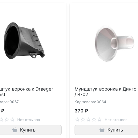
тук-воронка к Draeger
Мундштук-воронка к Динго 
est
/ В-02
вара: 0067
Код товара: 0064
 ₽
370 ₽
Нет отзывов
Нет отзывов
Купить
Купить