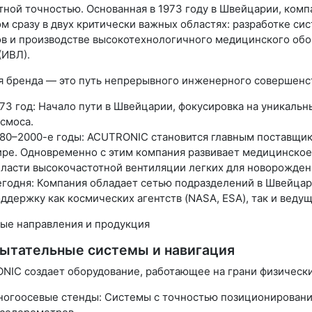
тной точностью. Основанная в 1973 году в Швейцарии, ком
м сразу в двух критически важных областях: разработке с
ов и производстве высокотехнологичного медицинского обо
(ИВЛ).
я бренда — это путь непрерывного инженерного совершенс
73 год: Начало пути в Швейцарии, фокусировка на уникальн
смоса.
80–2000-е годы: ACUTRONIC становится главным поставщи
ре. Одновременно с этим компания развивает медицинское
ласти высокочастотной вентиляции легких для новорожден
годня: Компания обладает сетью подразделений в Швейцар
ддержку как космических агентств (NASA, ESA), так и веду
ые направления и продукция
пытательные системы и навигация
NIC создает оборудование, работающее на грани физическ
огоосевые стенды: Системы с точностью позиционирования