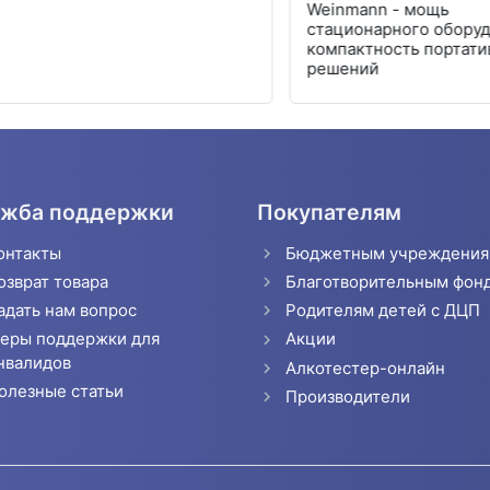
Weinmann - мощь
стационарного оборудован
компактность портативны
решений
жба поддержки
Покупателям
онтакты
Бюджетным учреждени
озврат товара
Благотворительным фон
адать нам вопрос
Родителям детей с ДЦП
еры поддержки для
Акции
нвалидов
Алкотестер-онлайн
олезные статьи
Производители