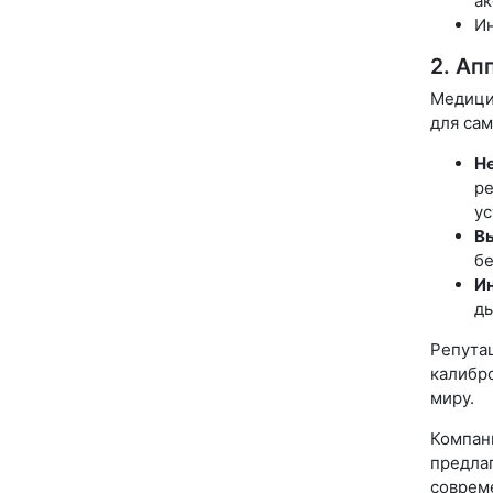
ак
Ин
2. Ап
Медици
для сам
Не
ре
ус
Вы
бе
И
ды
Репута
калибро
миру.
Компан
предла
соврем