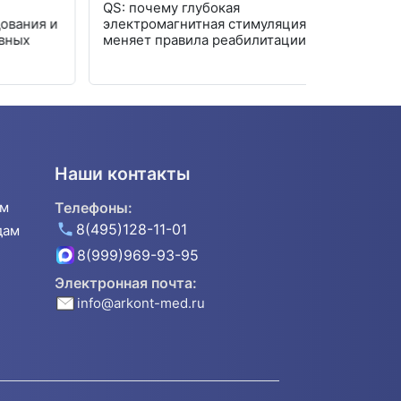
QS: почему глубокая
мочи: авто
ия и
электромагнитная стимуляция
лаборатор
х
меняет правила реабилитации
Наши контакты
ям
Телефоны:
8(495)128-11-01
дам
8(999)969-93-95
Электронная почта:
info@arkont-med.ru