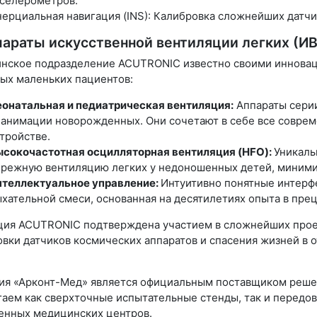
селерометров.
ерциальная навигация (INS): Калибровка сложнейших датчи
параты искусственной вентиляции легких (И
нское подразделение ACUTRONIC известно своими инновац
ых маленьких пациентов:
онатальная и педиатрическая вентиляция:
Аппараты серии
анимации новорожденных. Они сочетают в себе все совре
тройстве.
сокочастотная осцилляторная вентиляция (HFO):
Уникаль
режную вентиляцию легких у недоношенных детей, минимиз
нтеллектуальное управление:
Интуитивно понятные интерф
хательной смеси, основанная на десятилетиях опыта в пр
ция ACUTRONIC подтверждена участием в сложнейших проек
вки датчиков космических аппаратов и спасения жизней в 
ия «Арконт-Мед» является официальным поставщиком реше
гаем как сверхточные испытательные стенды, так и передо
енных медицинских центров.