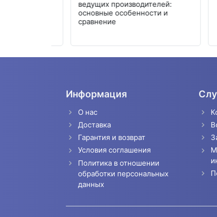
ионной -
ведущих производителей:
 внедрение
основные особенности и
ургию
сравнение
Информация
Слу
О нас
К
Доставка
В
Гарантия и возврат
З
Условия соглашения
М
и
Политика в отношении
П
обработки персональных
данных