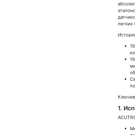
абсолю
эталоно
датчик
легких 
Истори
19
ко
19
ми
об
Се
по
Ключев
1. Ис
ACUTRO
Мн