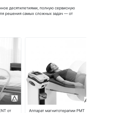
енное десятилетиями, полную сервисную
ля решения самых сложных задач — от
от
Аппарат магнитотерапии PMT
Современн