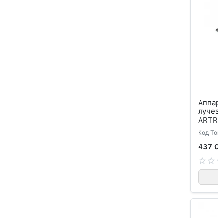
Аппа
лучез
ARTR
Код То
437 