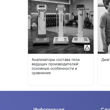
рующие
Анализаторы состава тела
Диаг
ионной -
ведущих производителей:
 внедрение
основные особенности и
ургию
сравнение
Информация
Слу