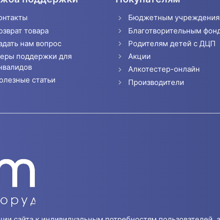
онтакты
Бюджетным учреждени
озврат товара
Благотворительным фон
адать нам вопрос
Родителям детей с ДЦП
еры поддержки для
Акции
нвалидов
Алкотестер-онлайн
олезные статьи
Производители
ции сайта к индивидуальным потребностям пользователей, а