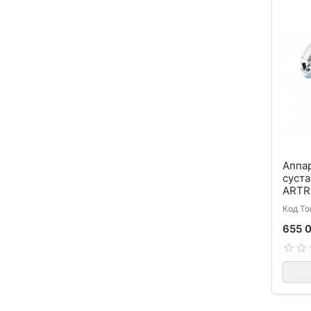
Аппа
суста
ARTR
Код То
655 