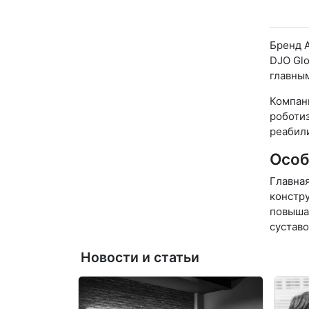
Бренд 
DJO Glo
главны
Компан
роботи
реабили
Особ
Главна
констру
повыша
суставо
Новости и статьи