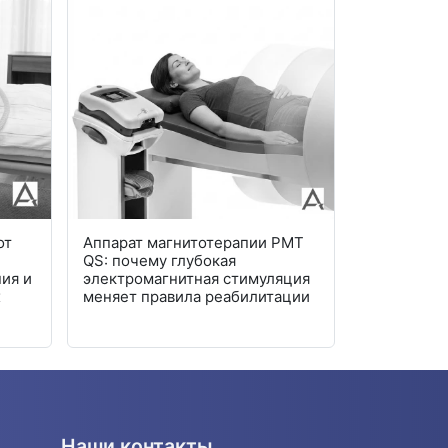
от
Аппарат магнитотерапии PMT
Современн
QS: почему глубокая
мочи: авто
ия и
электромагнитная стимуляция
лаборатор
х
меняет правила реабилитации
Наши контакты