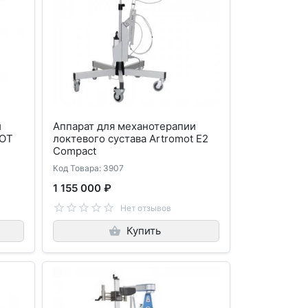
и
Аппарат для механотерапии
MOT
локтевого сустава Artromot E2
Compact
Код Товара: 3907
1 155 000 ₽
Нет отзывов
Купить