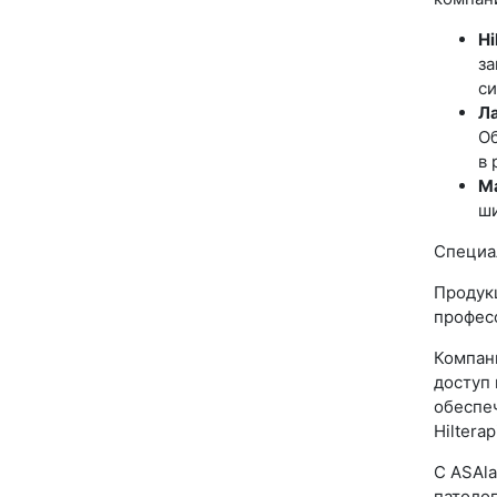
Hi
за
си
Л
Об
в 
М
ши
Специа
Продукц
профес
Компан
доступ 
обеспе
Hiltera
С ASAl
патолог