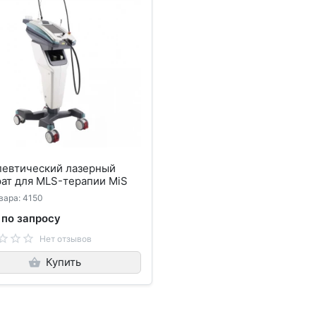
певтический лазерный
ат для MLS-терапии MiS
вара: 4150
 по запросу
Нет отзывов
Купить