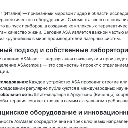
r (Италия) — признанный мировой лидер в области исследо
рапевтического оборудования. С момента своего основания 
то выпуск приборов, а создание комплексных терапевтиче
ам качество жизни. Сегодня ASA является важной частью м
из крупнейших в мире производителей лазерных систем.
ный подход и собственные лаборатор
 отличие ASAlaser — неразрывная связь науки и производс
деление ASAcampus — это совместный проект с отделением
ции.
сследования:
Каждое устройство ASA проходит строгие кли
следований регулярно публикуются в международных науч
обальная сеть:
Штаб-квартира в Аркугнано (Виченца) коорд
обы терапия соответствовала самым актуальным требовани
цинское оборудование и инновацион
ность ASAlaser сосредоточена на трех ключевых направлен
ия предложила революционные решения: