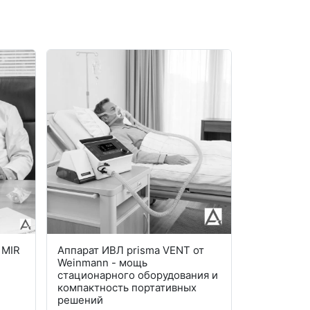
 MIR
Аппарат ИВЛ prisma VENT от
Аппарат м
Weinmann - мощь
QS: почему
стационарного оборудования и
электрома
компактность портативных
меняет пр
решений