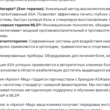
lterapia® (Хил-терапия):
Уникальный метод высокоинтенсивн
патентованный ASA. Позволяет эффективно лечить глубоко
стемы, быстро купируя боль и стимулируя восстановление 
азерная терапия MLS®:
Инновационная технология, объедин
еспечивает мощный противовоспалительный и противоотеч
разы.
агнитотерапия:
Современные системы для воздействия низ
роко применяются в ортопедии, травматологии и спортивн
лизированные приборы: Оборудование для лечения боли, ки
ия ASA успешно применяется в авторитетных клиниках боле
сионалам в области реабилитации достигать выдающихся ре
ия «Арконт-Мед» гордится партнерством с брендом ASAlase
к «золотому стандарту» лазерной физиотерапии. Мы постав
чивая полную методическую поддержку и обучение врачей 
pia® и MLS®.
aser и «Арконт-Мед» ваша клиника получает передовые инс
ий опорно-двигательного аппарата и спортивных травм.