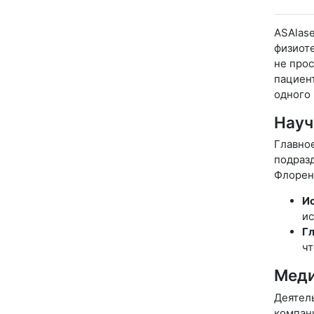
ASAlase
физиоте
не прос
пациент
одного 
Науч
Главное
подраз
Флорен
И
ис
Гл
чт
Меди
Деятель
компан