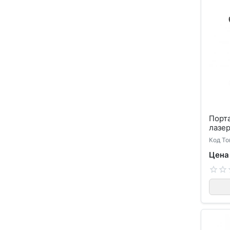
Порта
лазе
Код То
Цена