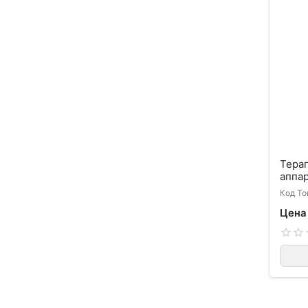
Тера
аппар
Код То
Цена