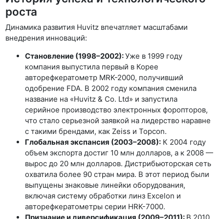
роста
Динамика развития Huvitz впечатляет масштабами
внедрения инноваций:
Становление (1998–2002):
Уже в 1999 году
компания выпустила первый в Корее
авторефкератометр MRK-2000, получивший
одобрение FDA. В 2002 году компания сменила
название на «Huvitz & Co. Ltd» и запустила
серийное производство электронных форопторов,
что стало серьезной заявкой на лидерство наравне
с такими брендами, как Zeiss и Topcon.
Глобальная экспансия (2003–2008):
К 2004 году
объем экспорта достиг 10 млн долларов, а к 2008 —
вырос до 20 млн долларов. Дистрибьюторская сеть
охватила более 90 стран мира. В этот период были
выпущены знаковые линейки оборудования,
включая систему обработки линз Excelon и
авторефкератометры серии HRK-7000.
Признание и диверсификация (2009–2011):
В 2010