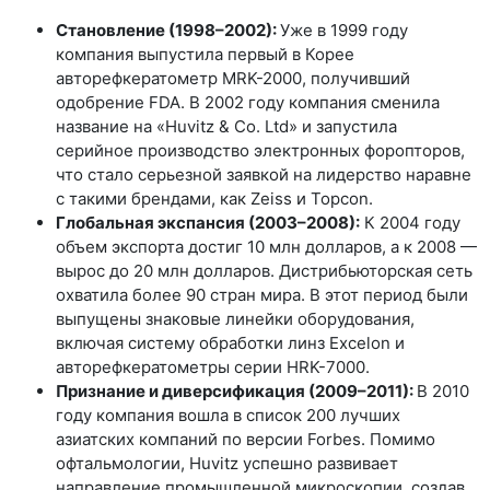
Становление (1998–2002):
Уже в 1999 году
компания выпустила первый в Корее
авторефкератометр MRK-2000, получивший
одобрение FDA. В 2002 году компания сменила
название на «Huvitz & Co. Ltd» и запустила
серийное производство электронных форопторов,
что стало серьезной заявкой на лидерство наравне
с такими брендами, как Zeiss и Topcon.
Глобальная экспансия (2003–2008):
К 2004 году
объем экспорта достиг 10 млн долларов, а к 2008 —
вырос до 20 млн долларов. Дистрибьюторская сеть
охватила более 90 стран мира. В этот период были
выпущены знаковые линейки оборудования,
включая систему обработки линз Excelon и
авторефкератометры серии HRK-7000.
Признание и диверсификация (2009–2011):
В 2010
году компания вошла в список 200 лучших
азиатских компаний по версии Forbes. Помимо
офтальмологии, Huvitz успешно развивает
направление промышленной микроскопии, создав