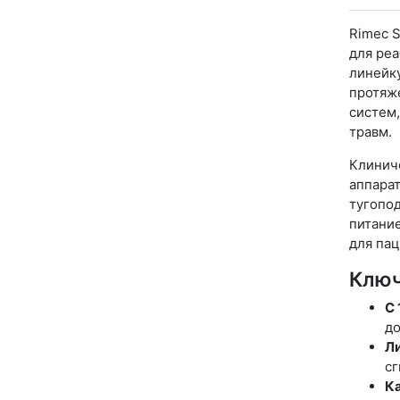
Rimec S
для реа
линейку
протяж
систем,
травм.
Клинич
аппарат
тугопо
питани
для пац
Ключ
С 
до
Ли
сг
Ка