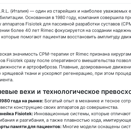
.R.L. (Италия) — один из старейших и наиболее уважаемых
билитации. Основанная в 1980 году, компания совершила пр
 аппаратов Fisiotek для пассивной разработки суставов (CPM
ении более 40 лет Rimec фокусируется на создании надежн
 которые помогают пациентам восстановить амплитуду дви
еская значимость CPM-терапии от Rimec признана хирурга
ов Fisiotek сразу после оперативного вмешательства позво
движности и артрофиброза. Плавные, дозированные движени
е хрящевой ткани и ускоряют регенерацию, при этом проце
иента.
евые вехи и технологическое превосх
1980 года на рынке:
Богатый опыт в механике и тесное сот
вести конструкцию своих аппаратов до совершенства.
нейка Fisiotek:
Инновационные системы, которые отличаютс
ибания и разгибания, а также плавностью хода, имитирующ
рты памяти для пациентов:
Многие модели оснащены систе