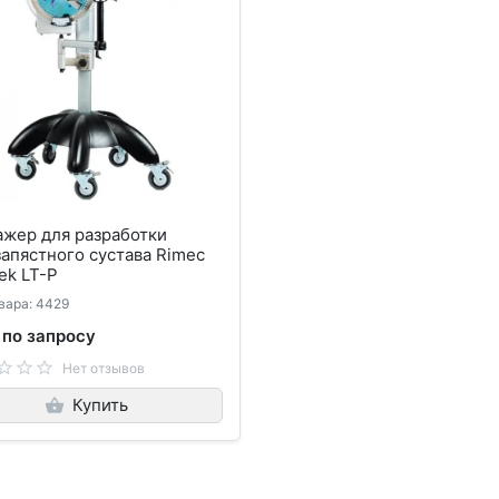
ажер для разработки
апястного сустава Rimec
tek LT-P
вара: 4429
 по запросу
Нет отзывов
Купить