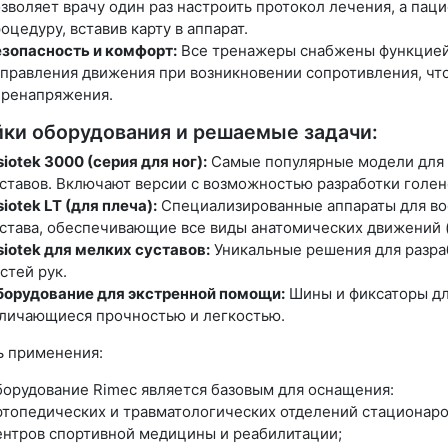
зволяет врачу один раз настроить протокол лечения, а пац
оцедуру, вставив карту в аппарат.
зопасность и комфорт:
Все тренажеры снабжены функцией
правления движения при возникновении сопротивления, что
еренапряжения.
ки оборудования и решаемые задачи:
siotek 3000 (серия для ног):
Самые популярные модели для 
ставов. Включают версии с возможностью разработки голен
siotek LT (для плеча):
Специализированные аппараты для во
става, обеспечивающие все виды анатомических движений (
siotek для мелких суставов:
Уникальные решения для разраб
стей рук.
борудование для экстренной помощи:
Шины и фиксаторы дл
личающиеся прочностью и легкостью.
ь применения:
орудование Rimec является базовым для оснащения:
топедических и травматологических отделений стационаро
нтров спортивной медицины и реабилитации;