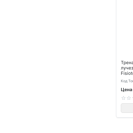
Трен
лучез
Fisio
Код То
Цена