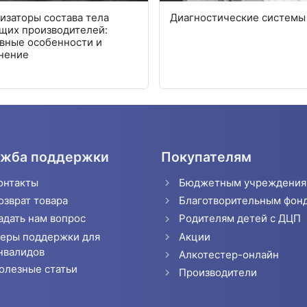
изаторы состава тела
Диагностические системы
щих производителей:
вные особенности и
нение
жба поддержки
Покупателям
онтакты
Бюджетным учреждени
озврат товара
Благотворительным фон
адать нам вопрос
Родителям детей с ДЦП
еры поддержки для
Акции
нвалидов
Алкотестер-онлайн
олезные статьи
Производители