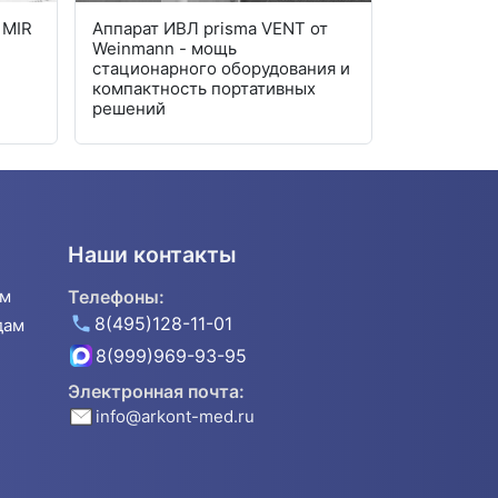
 MIR
Аппарат ИВЛ prisma VENT от
Аппарат м
Weinmann - мощь
QS: почему
стационарного оборудования и
электрома
компактность портативных
меняет пр
решений
Наши контакты
ям
Телефоны:
8(495)128-11-01
дам
8(999)969-93-95
Электронная почта:
info@arkont-med.ru