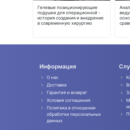
Гелевые позиционирующие
Анал
подушки для операционной -
веду
история создания и внедрение
осно
в современную хирургию
срав
Информация
Слу
О нас
К
Доставка
В
Гарантия и возврат
З
Условия соглашения
М
и
Политика в отношении
П
обработки персональных
данных