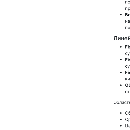
по
пр
Бе
на
п
Линей
Fi
су
Fi
су
Fi
ки
О
от
Област
Об
Ор
Це