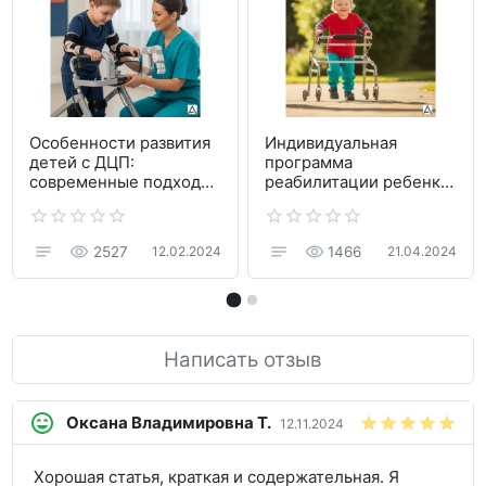
Особенности развития
Индивидуальная
детей с ДЦП:
программа
современные подходы
реабилитации ребенка
к реабилитации
с ДЦП и роль
технических средств
реабилитации в ее
2527
1466
12.02.2024
21.04.2024
реализации
Написать отзыв
Оксана Владимировна Т.
12.11.2024
Хорошая статья, краткая и содержательная. Я