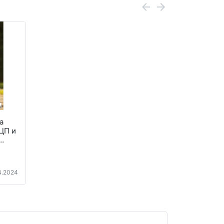
а
ЦП и
ации
4.2024