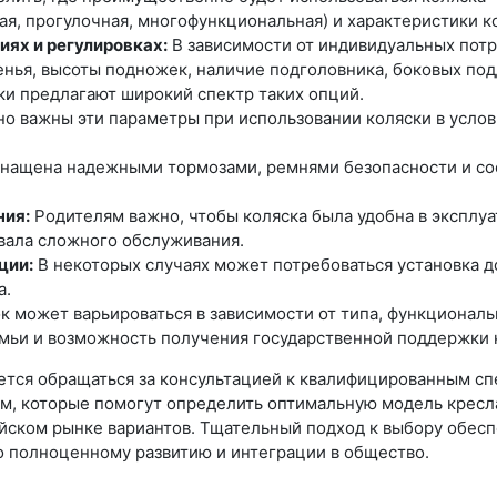
ая, прогулочная, многофункциональная) и характеристики к
ях и регулировках:
В зависимости от индивидуальных потр
денья, высоты подножек, наличие подголовника, боковых под
ки предлагают широкий спектр таких опций.
о важны эти параметры при использовании коляски в услов
нащена надежными тормозами, ремнями безопасности и соо
ния:
Родителям важно, чтобы коляска была удобна в эксплуа
овала сложного обслуживания.
ции:
В некоторых случаях может потребоваться установка д
а.
к может варьироваться в зависимости от типа, функционал
мьи и возможность получения государственной поддержки 
ется обращаться за консультацией к квалифицированным сп
м, которые помогут определить оптимальную модель кресл
йском рынке вариантов. Тщательный подход к выбору обесп
о полноценному развитию и интеграции в общество.