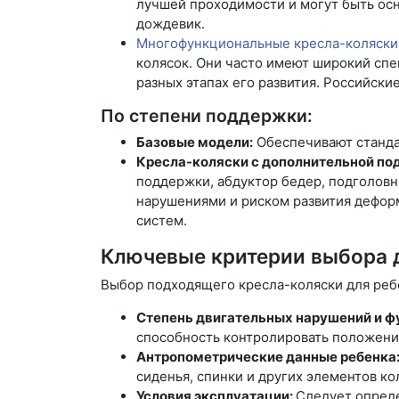
лучшей проходимости и могут быть ос
дождевик.
Многофункциональные кресла-коляски
колясок. Они часто имеют широкий спе
разных этапах его развития. Российс
По степени поддержки:
Базовые модели:
Обеспечивают станда
Кресла-коляски с дополнительной по
поддержки, абдуктор бедер, подголов
нарушениями и риском развития дефор
систем.
Ключевые критерии выбора д
Выбор подходящего кресла-коляски для реб
Степень двигательных нарушений и ф
способность контролировать положени
Антропометрические данные ребенка
сиденья, спинки и других элементов к
Условия эксплуатации:
Следует опреде