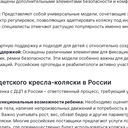
нащены дополнительными элементами безопасности и комфо
:
Представляют собой универсальные модели, сочетающие 
ктр регулировок, позволяющих адаптировать коляску под и
кие специалисты отмечают растущую популярность именно 
ртную поддержку и подходят для детей с относительно со
ддержкой:
Оснащены различными элементами для фиксации 
ник, ремни безопасности. Эти модели особенно важны для 
маций. Российские ортопеды и реабилитологи активно учас
етского кресла-коляски в России
енка с ДЦП в России – ответственный процесс, требующий 
ункциональные возможности ребенка:
Необходимо оценить
е тела, наличие непроизвольных движений и потребность 
:
Важно учитывать рост, вес, обхват бедер и другие параме
оляски. Многие российские поставщики предлагают услуги п
лить, где преимущественно будет использоваться коляска – 